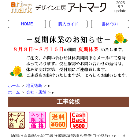
2026
8.7
update
HOME
購入ガイド
書体ｲﾗｽﾄ
ホーム
＞
地元徳島
＞●
ホーム
＞
会社・店舗
＞●
工事銘板
納期は白御影の竣工板は原稿確認後５営業日で発送いたしま