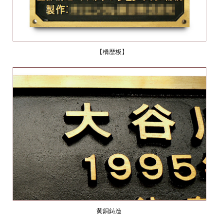
【橋歴板】
黄銅鋳造