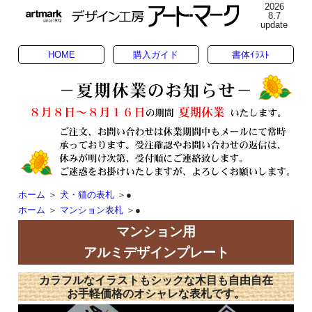
2026
8.7
update
HOME
購入ガイド
書体ｲﾗｽﾄ
ホーム
＞
犬・猫の表札
＞●
ホーム
＞
マンション表札
＞●
マンション用
アルミデザインプレート
カラフルなイラストもシックな木目も自由自在
お手軽価格のオシャレな表札です。