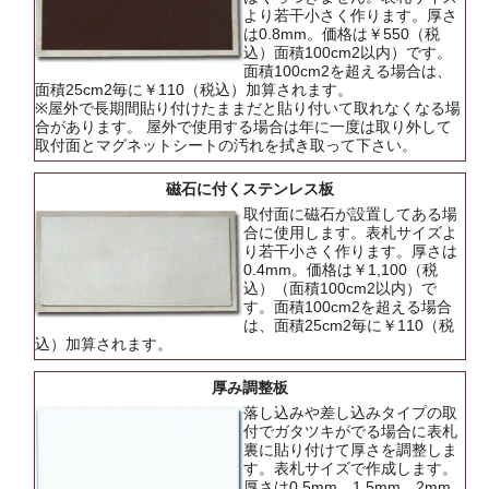
より若干小さく作ります。厚さ
は0.8mm。価格は￥550（税
込）面積100cm2以内）です。
面積100cm2を超える場合は、
面積25cm2毎に￥110（税込）加算されます。
※屋外で長期間貼り付けたままだと貼り付いて取れなくなる場
合があります。 屋外で使用する場合は年に一度は取り外して
取付面とマグネットシートの汚れを拭き取って下さい。
磁石に付くステンレス板
取付面に磁石が設置してある場
合に使用します。表札サイズよ
り若干小さく作ります。厚さは
0.4mm。価格は￥1,100（税
込）（面積100cm2以内）で
す。面積100cm2を超える場合
は、面積25cm2毎に￥110（税
込）加算されます。
厚み調整板
落し込みや差し込みタイプの取
付でガタツキがでる場合に表札
裏に貼り付けて厚さを調整しま
す。表札サイズで作成します。
厚さは0.5mm、1.5mm、2mm