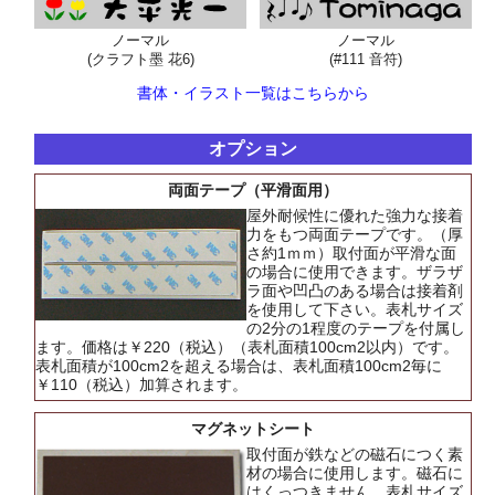
ノーマル
ノーマル
(クラフト墨 花6)
(#111 音符)
書体・イラスト一覧はこちらから
オプション
両面テープ（平滑面用）
屋外耐候性に優れた強力な接着
力をもつ両面テープです。（厚
さ約1ｍｍ）取付面が平滑な面
の場合に使用できます。ザラザ
ラ面や凹凸のある場合は接着剤
を使用して下さい。表札サイズ
の2分の1程度のテープを付属し
ます。価格は￥220（税込）（表札面積100cm2以内）です。
表札面積が100cm2を超える場合は、表札面積100cm2毎に
￥110（税込）加算されます。
マグネットシート
取付面が鉄などの磁石につく素
材の場合に使用します。磁石に
はくっつきません。表札サイズ