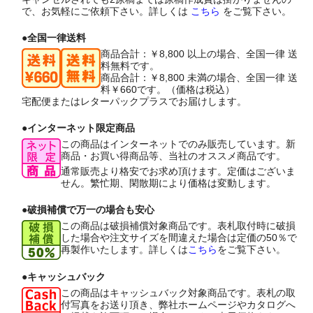
で、お気軽にご依頼下さい。詳しくは
こちら
をご覧下さい。
●全国一律送料
商品合計：￥8,800 以上の場合、全国一律 送
料無料です。
商品合計：￥8,800 未満の場合、全国一律 送
料￥660です。（価格は税込）
宅配便またはレターパックプラスでお届けします。
●インターネット限定商品
この商品はインターネットでのみ販売しています。新
商品・お買い得商品等、当社のオススメ商品です。
通常販売より格安でお求め頂けます。定価はございま
せん。繁忙期、閑散期により価格は変動します。
●破損補償で万一の場合も安心
この商品は破損補償対象商品です。表札取付時に破損
した場合や注文サイズを間違えた場合は定価の50％で
再製作いたします。詳しくは
こちら
をご覧下さい。
●キャッシュバック
この商品はキャッシュバック対象商品です。表札の取
付写真をお送り頂き、弊社ホームページやカタログへ