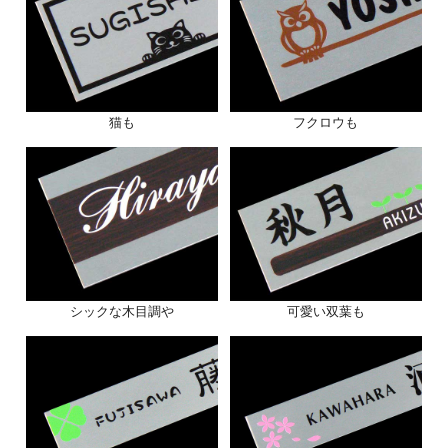
猫も
フクロウも
シックな木目調や
可愛い双葉も