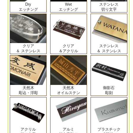
Dry
Wet
ステンレス
エッチング
エッチング
切り文字
クリア
クリア
ステンレス
＆ ステンレス
＆アクリル
＆ ステンレス
天然木
天然木
御影石
彫込・浮彫
オイルステン
彫刻
アクリル
アルミ
プラスチック