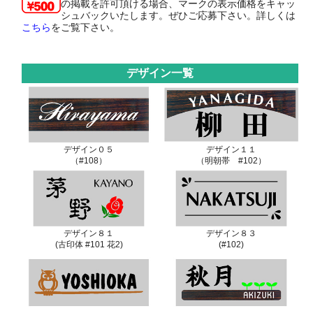
の掲載を許可頂ける場合、マークの表示価格をキャッ
シュバックいたします。ぜひご応募下さい。詳しくは
こちら
をご覧下さい。
デザイン一覧
デザイン０５
デザイン１１
（#108）
（明朝帯 #102）
デザイン８１
デザイン８３
(古印体 #101 花2)
(#102)