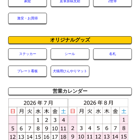
家紋
直筆原稿支給
2世帯
激安・お買得
オリジナルグッズ
ステッカー
シール
名札
プレート看板
犬猫用ひんやりマット
営業カレンダー