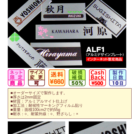
■オーダーサイズで製作します。
■厚さは2mm固定
■材質：アルミアルマイト仕上げ
■加工法：耐候性マーキングフィルム貼り
■重量：面積100cm2で約55g
■耐水：○、耐紫外線：○、野ざらし：×