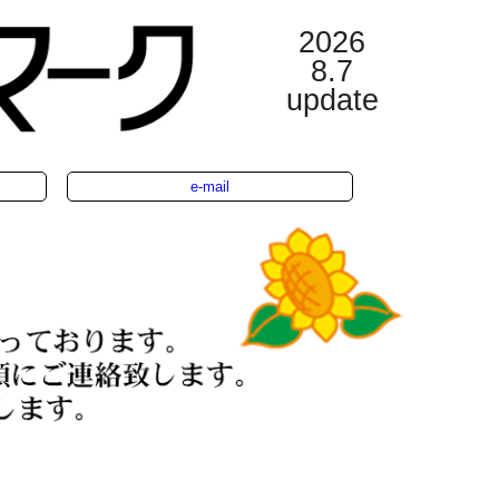
2026
8.7
update
e-mail