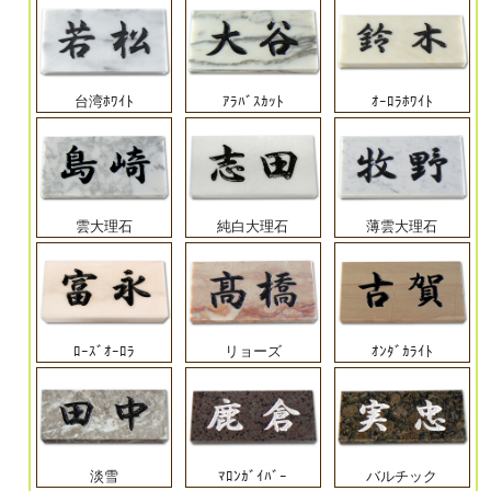
台湾ﾎﾜｲﾄ
ｱﾗﾊﾞｽｶｯﾄ
ｵｰﾛﾗﾎﾜｲﾄ
雲大理石
純白大理石
薄雲大理石
ﾛｰｽﾞｵｰﾛﾗ
リョーズ
ｵﾝﾀﾞｶﾗｲﾄ
淡雪
ﾏﾛﾝｶﾞｲﾊﾞｰ
バルチック