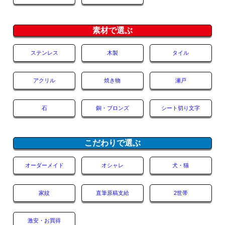
素材で選ぶ
ステンレス
木製
タイル
アクリル
焼き物
瀬戸
石
銅・ブロンズ
シート切り文字
こだわりで選ぶ
オーダーメイド
オシャレ
犬・猫
家紋
直筆原稿支給
2世帯
激安・お買得