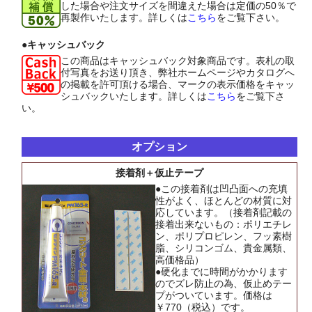
した場合や注文サイズを間違えた場合は定価の50％で
再製作いたします。詳しくは
こちら
をご覧下さい。
●キャッシュバック
この商品はキャッシュバック対象商品です。表札の取
付写真をお送り頂き、弊社ホームページやカタログへ
の掲載を許可頂ける場合、マークの表示価格をキャッ
シュバックいたします。詳しくは
こちら
をご覧下さ
い。
オプション
接着剤＋仮止テープ
●この接着剤は凹凸面への充填
性がよく、ほとんどの材質に対
応しています。（接着剤記載の
接着出来ないもの：ポリエチレ
ン、ポリプロピレン、フッ素樹
脂、シリコンゴム、貴金属類、
高価格品）
●硬化までに時間がかかります
のでズレ防止の為、仮止めテー
プがついています。価格は
￥770（税込）です。