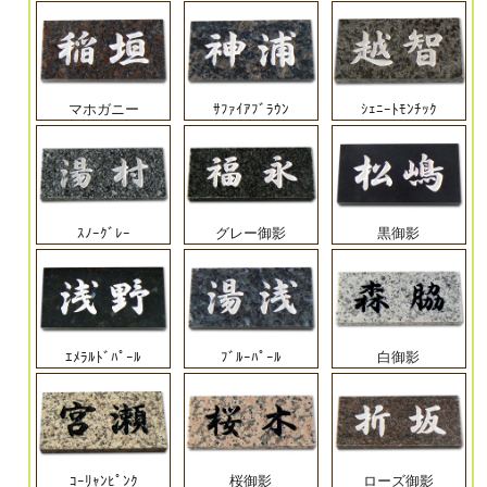
マホガニー
ｻﾌｧｲｱﾌﾞﾗｳﾝ
ｼｪﾆｰﾄﾓﾝﾁｯｸ
ｽﾉｰｸﾞﾚｰ
グレー御影
黒御影
ｴﾒﾗﾙﾄﾞﾊﾟｰﾙ
ﾌﾞﾙｰﾊﾟｰﾙ
白御影
ｺｰﾘｬﾝﾋﾟﾝｸ
桜御影
ローズ御影