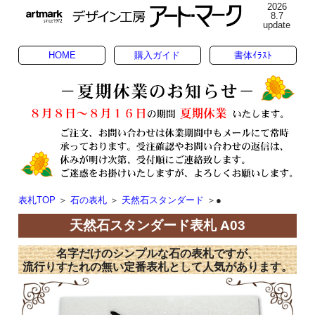
2026
8.7
update
HOME
購入ガイド
書体ｲﾗｽﾄ
表札TOP
＞
石の表札
＞
天然石スタンダード
＞●
天然石スタンダード表札 A03
名字だけのシンプルな石の表札ですが、
流行りすたれの無い定番表札として人気があります。