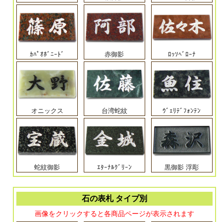
ｶﾊﾟｵﾎﾞﾆｰﾄﾞ
赤御影
ﾛｯｿﾍﾞﾛｰﾅ
オニックス
台湾蛇紋
ｳﾞｪﾘﾃﾞﾌｫﾝﾃﾝ
蛇紋御影
ｴﾀｰﾅﾙｸﾞﾘｰﾝ
黒御影 浮彫
石の表札 タイプ別
画像をクリックすると各商品ページが表示されます