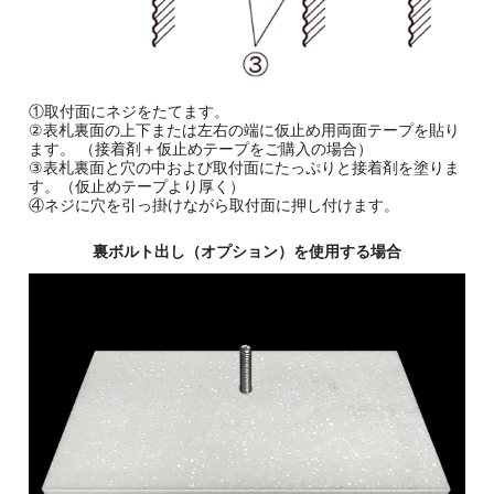
①取付面にネジをたてます。
②表札裏面の上下または左右の端に仮止め用両面テープを貼り
ます。 （接着剤＋仮止めテープをご購入の場合）
③表札裏面と穴の中および取付面にたっぷりと接着剤を塗りま
す。（仮止めテープより厚く）
④ネジに穴を引っ掛けながら取付面に押し付けます。
裏ボルト出し（オプション）を使用する場合