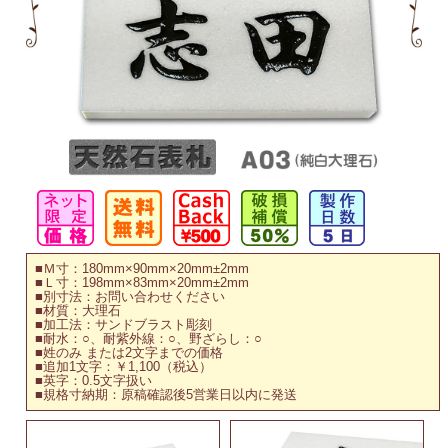
■Ｍ寸：180mm×90mm×20mm±2mm
■Ｌ寸：198mm×83mm×20mm±2mm
■別寸法：お問い合わせください
■材質：大理石
■加工法：サンドブラスト彫刻
■耐水：○、耐紫外線：○、野ざらし：○
■姓のみ または2文字までの価格
■追加1文字：￥1,100（税込）
■英字：0.5文字扱い
■規格寸納期：原稿確認後5営業日以内に発送