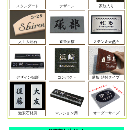
スタンダード
デザイン
家紋入り
人工大理石
直筆原稿
ステン＆天然石
デザイン御影
コンパクト
薄板 貼付タイプ
激安石材風
マンション用
オーダーサイズ