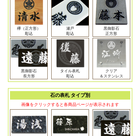
欅（正方形）
瀬戸
黒御影石
彫込
彫込
正方形
黒御影石
タイル表札
クリア
長方形
彫込
＆ステンレス
石の表札 タイプ別
画像をクリックすると各商品ページが表示されます