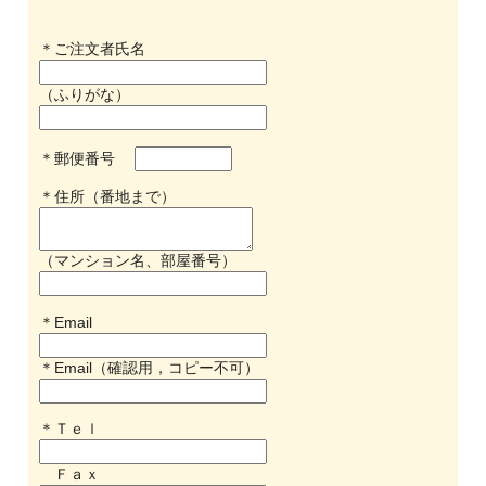
＊ご注文者氏名
（ふりがな）
＊郵便番号
＊住所（番地まで）
（マンション名、部屋番号）
＊Email
＊Email（確認用，コピー不可）
＊Ｔｅｌ
Ｆａｘ