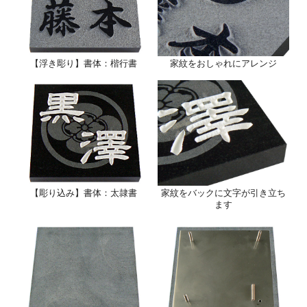
【浮き彫り】書体：楷行書
家紋をおしゃれにアレンジ
【彫り込み】書体：太隷書
家紋をバックに文字が引き立ち
ます