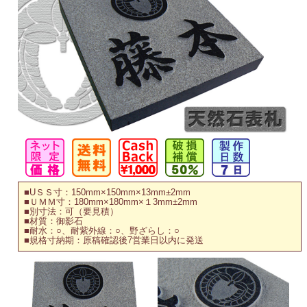
■UＳＳ寸：150mm×150mm×13mm±2mm
■ＵＭＭ寸：180mm×180mm×１3mm±2mm
■別寸法：可（要見積）
■材質：御影石
■耐水：○、耐紫外線：○、野ざらし：○
■規格寸納期：原稿確認後7営業日以内に発送