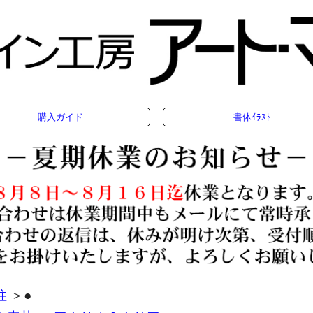
購入ガイド
書体ｲﾗｽﾄ
柱
＞●