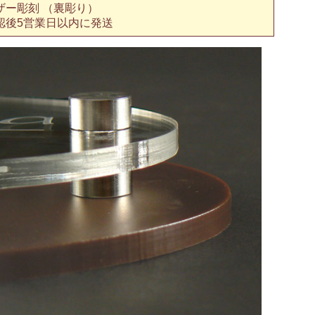
ザー彫刻 （裏彫り）
認後5営業日以内に発送