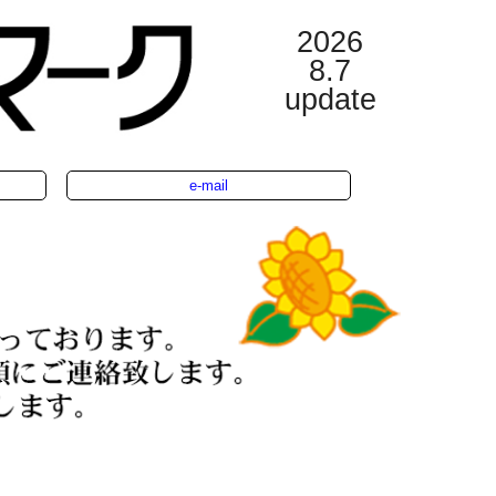
2026
8.7
update
e-mail