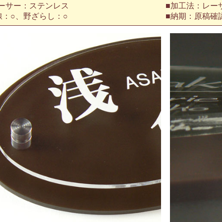
ーサー：ステンレス
■加工法：レー
線：○、野ざらし：○
■納期：原稿確