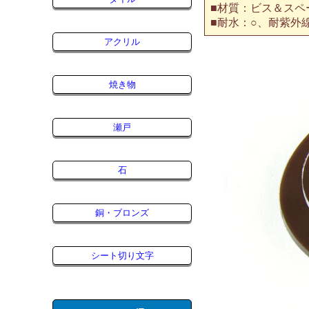
■材質：ビス＆スペ
■耐水：○、耐紫外
アクリル
焼き物
瀬戸
石
銅・ブロンズ
シート切り文字