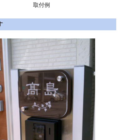
取付例
す