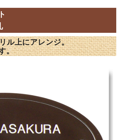
ト
札
リル上にアレンジ。
す。