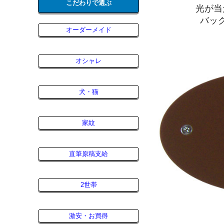
こだわりで選ぶ
光が当
バッ
オーダーメイド
オシャレ
犬・猫
家紋
直筆原稿支給
2世帯
激安・お買得