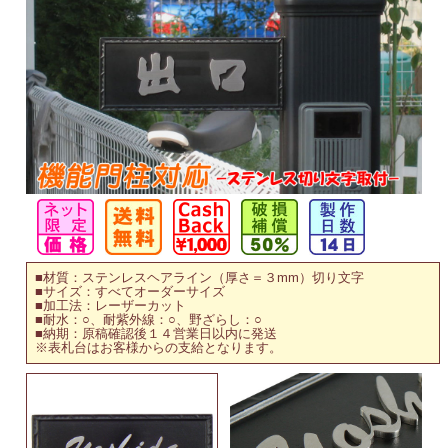
■材質：ステンレスヘアライン（厚さ＝３mm）切り文字
■サイズ：すべてオーダーサイズ
■加工法：レーザーカット
■耐水：○、耐紫外線：○、野ざらし：○
■納期：原稿確認後１４営業日以内に発送
※表札台はお客様からの支給となります。