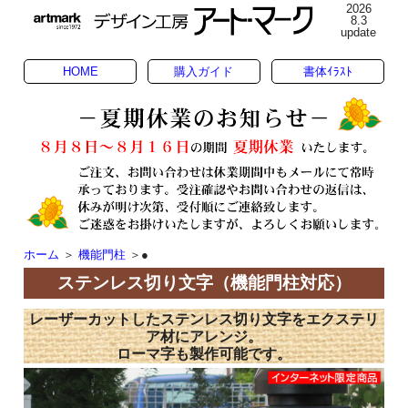
2026
8.3
update
HOME
購入ガイド
書体ｲﾗｽﾄ
ホーム
＞
機能門柱
＞●
ステンレス切り文字（機能門柱対応）
レーザーカットしたステンレス切り文字をエクステリ
ア材にアレンジ。
ローマ字も製作可能です。