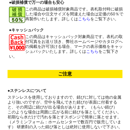
●破損補償で万一の場合も安心
この商品は破損補償対象商品です。表札取付時に破損
した場合や注文サイズを間違えた場合は定価の50％で
再製作いたします。詳しくは
こちら
をご覧下さい。
●キャッシュバック
この商品はキャッシュバック対象商品です。表札の取
付写真をお送り頂き、弊社ホームページやカタログへ
の掲載を許可頂ける場合、マークの表示価格をキャッ
シュバックいたします。詳しくは
こちら
をご覧下さ
い。
ご注意
●ステンレスについて
ステンレスを使用しておりますので、錆びに対しては他の金属
より強いのですが、空中を飛んできた錆びが表面に付着する
と、その周辺に錆びが出る場合があります。（もらい錆び）
このような場合は周囲に広がる前に錆びを落としてください。
初期なら水だけで汚れを落とすスポンジで簡単に落とせます。
（メラミンフォーム：ホームセンターで数百円で販売していま
す） 研磨剤の入った錆び落としは絶対に使用しないで下さい。