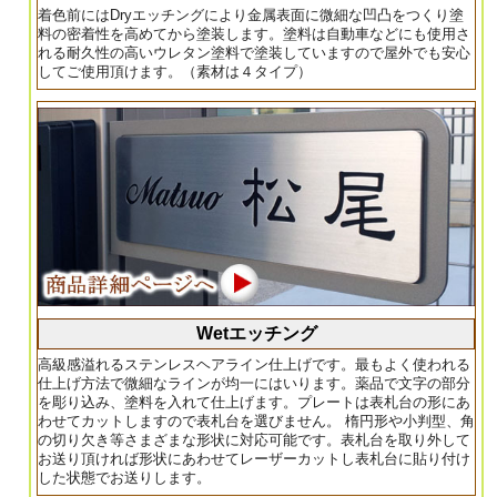
着色前にはDryエッチングにより金属表面に微細な凹凸をつくり塗
料の密着性を高めてから塗装します。塗料は自動車などにも使用さ
れる耐久性の高いウレタン塗料で塗装していますので屋外でも安心
してご使用頂けます。（素材は４タイプ）
Wetエッチング
高級感溢れるステンレスヘアライン仕上げです。最もよく使われる
仕上げ方法で微細なラインが均一にはいります。薬品で文字の部分
を彫り込み、塗料を入れて仕上げます。プレートは表札台の形にあ
わせてカットしますので表札台を選びません。 楕円形や小判型、角
の切り欠き等さまざまな形状に対応可能です。表札台を取り外して
お送り頂ければ形状にあわせてレーザーカットし表札台に貼り付け
した状態でお送りします。