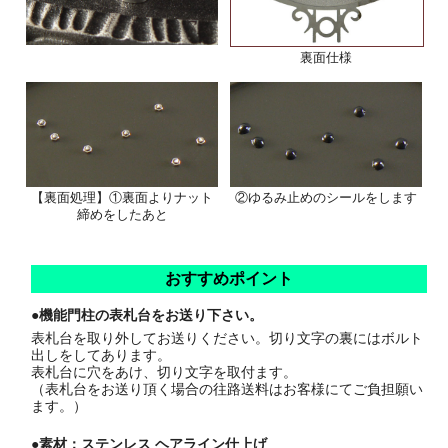
裏面仕様
【裏面処理】①裏面よりナット
②ゆるみ止めのシールをします
締めをしたあと
おすすめポイント
●機能門柱の表札台をお送り下さい。
表札台を取り外してお送りください。切り文字の裏にはボルト
出しをしてあります。
表札台に穴をあけ、切り文字を取付ます。
（表札台をお送り頂く場合の往路送料はお客様にてご負担願い
ます。）
●素材：ステンレス ヘアライン仕上げ