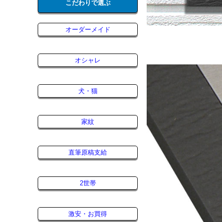
こだわりで選ぶ
オーダーメイド
オシャレ
犬・猫
家紋
直筆原稿支給
2世帯
激安・お買得