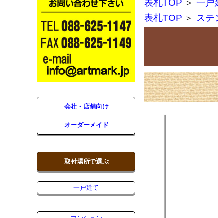
表札TOP
＞
一戸
表札TOP
＞
ステ
会社・店舗向け
オーダーメイド
取付場所で選ぶ
一戸建て
マンション