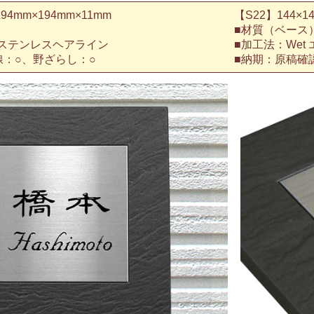
4mm×194mm×11mm
【S22】144×1
■材質（ベース
ステンレスヘアライン
■加工法：Wet
線：○、野ざらし：○
■納期：原稿確