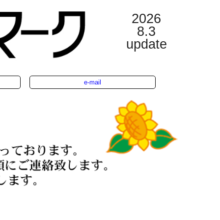
2026
8.3
update
e-mail