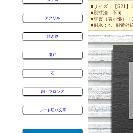
■サイズ：【S21】19
■別寸法：不可
アクリル
■材質（表示部）：
■耐水：○、耐紫外
焼き物
瀬戸
石
銅・ブロンズ
シート切り文字