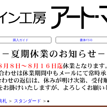
購入ガイド
書体ｲﾗｽﾄ
表札
＞
スタンダード
＞●