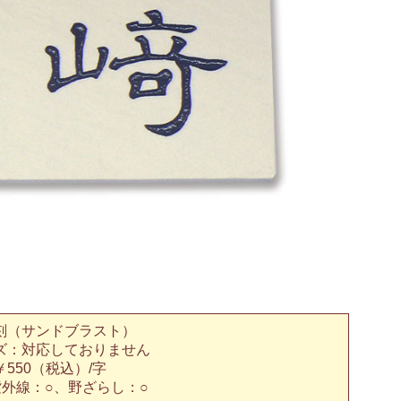
刻（サンドブラスト）
ズ：対応しておりません
550（税込）/字
紫外線：○、野ざらし：○