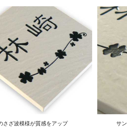
のさざ波模様が質感をアップ
サ