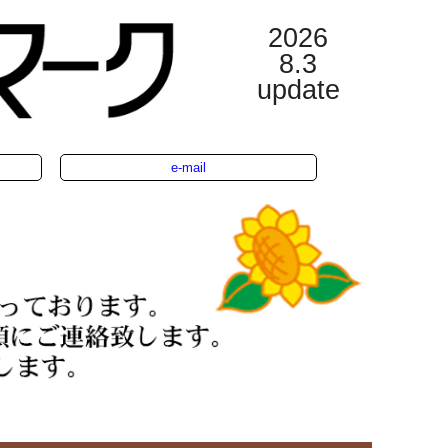
2026
8.3
update
e-mail