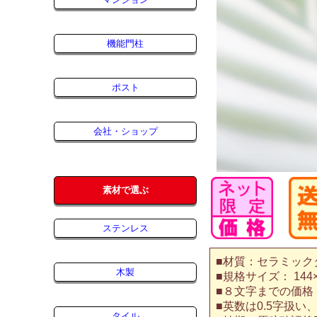
機能門柱
ポスト
会社・ショップ
素材で選ぶ
ステンレス
■材質：セラミック
木製
■規格サイズ： 144×
■８文字までの価格
■英数は0.5字扱い、
タイル