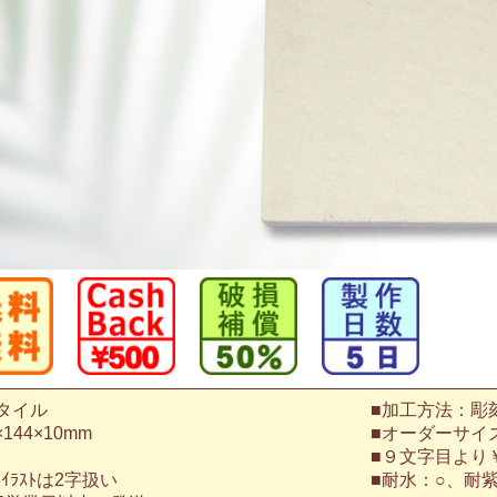
タイル
■加工方法：彫
144×10mm
■オーダーサイ
■９文字目より￥
ｲﾗｽﾄは2字扱い
■耐水：○、耐